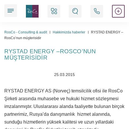
Hizmetlerimiz
RosCo - Consulting & audit
Hakkimizda haberler
RYSTAD ENERGY –
RosCo’nun müşterisidir
RYSTAD ENERGY –ROSCO’NUN
Hukuki hizmetleri
MÜŞTERISIDIR
Mali denetim hizmetleri
25.03.2015
Akreditasyon hizmetleri
Muhasebe hizmetleri
RYSTAD ENERGY AS (Norveç) temsilcilik ofisi ile RosCo
Şirketi arasında muhasebe ve hukuki hizmet sözleşmesi
Çalışma izinleri
imzalanmıştır. Uluslararası alanda faaliyette bulunan birçok
partnerimiz, Rusya’da danışmanlık
hizmet alanında,
Şi̇rket kuruluşlari̇
sunduğu hizmetlerin yüksek kalitesi ve uzun yıllardaki