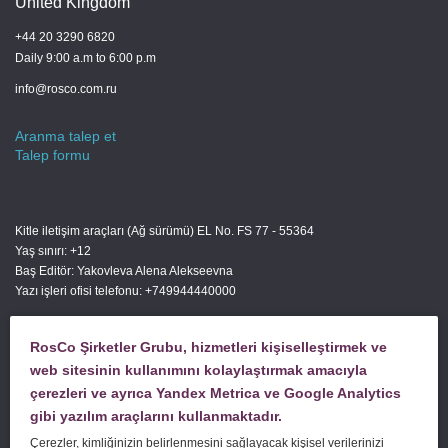
United Kingdom
+44 20 3290 6820
Daily 9:00 a.m to 6:00 p.m
info@rosco.com.ru
Aranma talep et
Talep formu
Kitle iletişim araçları (Ağ sürümü) EL No. FS 77 - 55364
Yaş sınırı: +12
Baş Editör: Yakovleva Alena Alekseevna
Yazı işleri ofisi telefonu: +749944440000
RosCo Şirketler Grubu, hizmetleri kişiselleştirmek ve
SORU SORUN
web sitesinin kullanımını kolaylaştırmak amacıyla
çerezleri ve ayrıca Yandex Metrica ve Google Analytics
gibi yazılım araçlarını kullanmaktadır.
SİPARİŞ HİZMETİ
Çerezler, kimliğinizin belirlenmesini sağlayacak kişisel verilerinizi