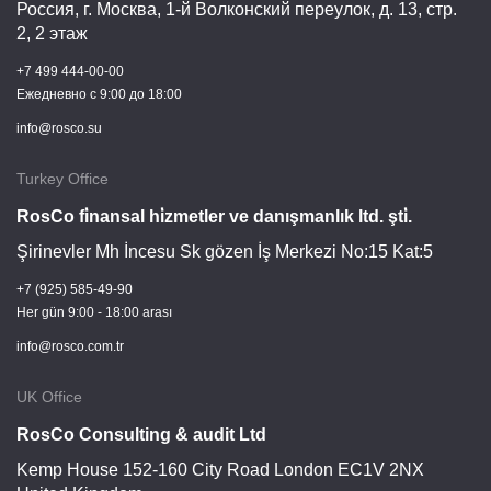
Россия, г.
Москва
,
1-й Волконский переулок, д. 13, стр.
2, 2 этаж
+7 499 444-00-00
Ежедневно c 9:00 до 18:00
info@rosco.su
Turkey Office
RosCo fi̇nansal hi̇zmetler ve danışmanlık ltd. şti̇.
Şirinevler Mh İncesu Sk gözen İş Merkezi No:15 Kat:5
+7 (925) 585-49-90
Her gün 9:00 - 18:00 arası
info@rosco.com.tr
UK Office
RosCo Consulting & audit Ltd
Kemp House 152-160 City Road London EC1V 2NX